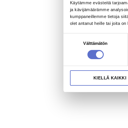
Käytämme evästeitä tarjoama
ja kävijämäärämme analysoim
kumppaneillemme tietoja siitä
olet antanut heille tai joita o
Suostumuksen
Välttämätön
valinta
KIELLÄ KAIKKI